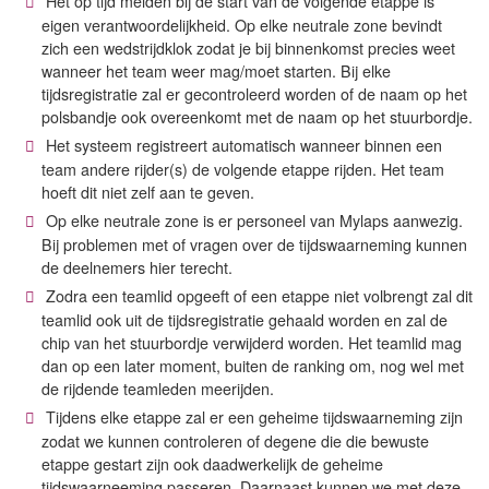
Het op tijd melden bij de start van de volgende etappe is
eigen verantwoordelijkheid. Op elke neutrale zone bevindt
zich een wedstrijdklok zodat je bij binnenkomst precies weet
wanneer het team weer mag/moet starten. Bij elke
tijdsregistratie zal er gecontroleerd worden of de naam op het
polsbandje ook overeenkomt met de naam op het stuurbordje.
Het systeem registreert automatisch wanneer binnen een
team andere rijder(s) de volgende etappe rijden. Het team
hoeft dit niet zelf aan te geven.
Op elke neutrale zone is er personeel van Mylaps aanwezig.
Bij problemen met of vragen over de tijdswaarneming kunnen
de deelnemers hier terecht.
Zodra een teamlid opgeeft of een etappe niet volbrengt zal dit
teamlid ook uit de tijdsregistratie gehaald worden en zal de
chip van het stuurbordje verwijderd worden. Het teamlid mag
dan op een later moment, buiten de ranking om, nog wel met
de rijdende teamleden meerijden.
Tijdens elke etappe zal er een geheime tijdswaarneming zijn
zodat we kunnen controleren of degene die die bewuste
etappe gestart zijn ook daadwerkelijk de geheime
tijdswaarneeming passeren. Daarnaast kunnen we met deze