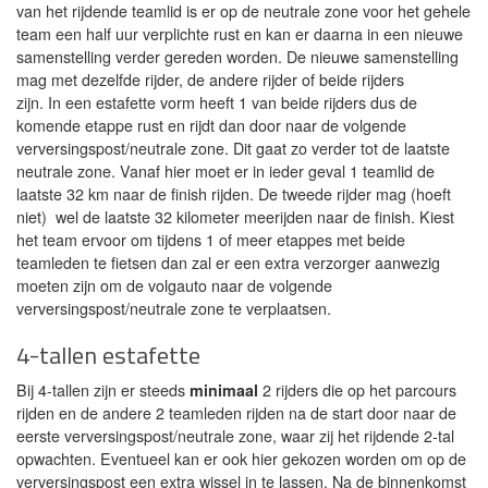
van het rijdende teamlid is er op de neutrale zone voor het gehele
team een half uur verplichte rust en kan er daarna in een nieuwe
samenstelling verder gereden worden. De nieuwe samenstelling
mag met dezelfde rijder, de andere rijder of beide rijders
zijn. In een estafette vorm heeft 1 van beide rijders dus de
komende etappe rust en rijdt dan door naar de volgende
verversingspost/neutrale zone. Dit gaat zo verder tot de laatste
neutrale zone. Vanaf hier moet er in ieder geval 1 teamlid de
laatste 32 km naar de finish rijden. De tweede rijder mag (hoeft
niet) wel de laatste 32 kilometer meerijden naar de finish. Kiest
het team ervoor om tijdens 1 of meer etappes met beide
teamleden te fietsen dan zal er een extra verzorger aanwezig
moeten zijn om de volgauto naar de volgende
verversingspost/neutrale zone te verplaatsen.
4-tallen estafette
Bij 4-tallen zijn er steeds
minimaal
2 rijders die op het parcours
rijden en de andere 2 teamleden rijden na de start door naar de
eerste verversingspost/neutrale zone, waar zij het rijdende 2-tal
opwachten. Eventueel kan er ook hier gekozen worden om op de
verversingspost een extra wissel in te lassen. Na de binnenkomst