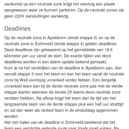
aankomst op een neutrale zone krijgt het voertuig een plaats
aangewezen waar ze kunnen parkeren. Op de neutrale zones zijn
geen 220V aansluitingen aanwezig.
Deadlines
Op de neutrale zone in Apeldoorn (einde etappe 2) en op de
neutrale zone in Schinveld (einde etappe 4) gelden deadlines.
Deze deadlines zijn gebaseerd op het gemiddelde van 18.6
kilometer per uur vanaf de start. De exacte tijden van deze
deadlines worden in een latere update bekend gemaakt.
Kom je na het verstrijken van de deadline in Apeldoorn aan, dan
vervalt etappe 3 voor het team en kan het team vanaf de neutrale
zone bij Well voorlopig unranked verder fietsen. Een dergelijk
unranked team kan bij de derde neutrale zone pas met de vierde
etappe starten wanneer de eerste 25 teams deze neutrale zone
verlaten hebben. Na afloop krijgt het team dan de tijd van het
langzaamste team van de derde etappe plus een half uur straftijd
en zal dan weer als ranked team in de einduitslag opgenomen
worden.
Het niet halen van de deadline in Schinveld betekend dat het
team een verplichte verkorte route naar Vaals moet volgen. Na