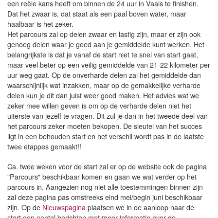
een reële kans heeft om binnen de 24 uur in Vaals te finishen.
Dat het zwaar is, dat staat als een paal boven water, maar
haalbaar is het zeker.
Het parcours zal op delen zwaar en lastig zijn, maar er zijn ook
genoeg delen waar je goed aan je gemiddelde kunt werken. Het
belangrijkste is dat je vanaf de start niet te snel van start gaat,
maar veel beter op een veilig gemiddelde van 21-22 kilometer per
uur weg gaat. Op de onverharde delen zal het gemiddelde dan
waarschijnlijk wat inzakken, maar op de gemakkelijke verharde
delen kun je dit dan juist weer goed maken. Het advies wat we
zeker mee willen geven is om op de verharde delen niet het
uiterste van jezelf te vragen. Dit zul je dan in het tweede deel van
het parcours zeker moeten bekopen. De sleutel van het succes
ligt in een behouden start en het verschil wordt pas in de laatste
twee etappes gemaakt!!
Ca. twee weken voor de start zal er op de website ook de pagina
"Parcours" beschikbaar komen en gaan we wat verder op het
parcours in. Aangezien nog niet alle toestemmingen binnen zijn
zal deze pagina pas omstreeks eind mei/begin juni beschikbaar
zijn. Op de
Nieuwspagina
plaatsen we in de aanloop naar de
start een aantal berichten met meer informatie over de