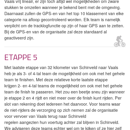
Vaals vrij lineair, er zijn toch altijd wel mogelijkheden om zware
stukken te omzeilen wanneer je bekend bent met de omgeving.
Daarnaast zullen de GPS-en van het top 10 klassement van elke
categorie na afloop gecontroleerd worden. Elk team is namelijk
verplicht om de tracklogfunctie op zijn of haar GPS aan te zetten.
Bij de GPS-en van de organisatie zal deze standaard al
geactiveerd zijn.
ETAPPE 5
Met laatste etappe van 32 kilometer van Schinveld naar Vaals
heb je als 3- of 4-tal team de mogelijkheid om ook met het gehele
team te finishen. Met deze relatieve korte laatste etappe
krijgen 2- en 4-tal teams de mogelijkheid om ook met het gehele
team de finish te passeren. Het zou een beetje sneu zijn wanneer
je etappe 2 en 4 rijdt en niet meer over de finish kunt rijden. Per
slot van rekening doet iedereen het daarvoor. Voor teams waar
de niet-rijders de verzorging op zich nemen zal de organisatie
voor vervoer van Vaals terug naar Schinveld
regelen aangezien hun voertuig achter zal blijven in Schinveld.
We adviseren deze teams echter wel om te kijken of ze hier zelf