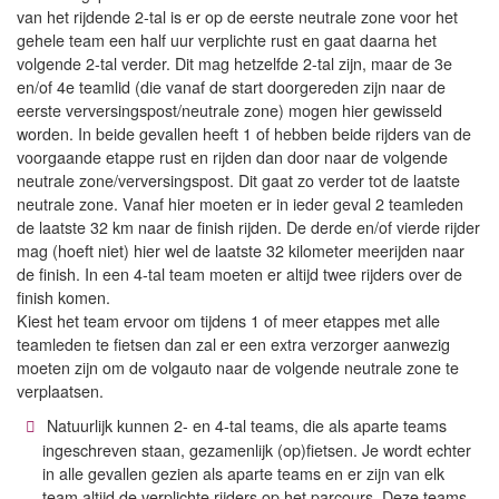
van het rijdende 2-tal is er op de eerste neutrale zone voor het
gehele team een half uur verplichte rust en gaat daarna het
volgende 2-tal verder. Dit mag hetzelfde 2-tal zijn, maar de 3e
en/of 4e teamlid (die vanaf de start doorgereden zijn naar de
eerste verversingspost/neutrale zone) mogen hier gewisseld
worden. In beide gevallen heeft 1 of hebben beide rijders van de
voorgaande etappe rust en rijden dan door naar de volgende
neutrale zone/verversingspost. Dit gaat zo verder tot de laatste
neutrale zone. Vanaf hier moeten er in ieder geval 2 teamleden
de laatste 32 km naar de finish rijden. De derde en/of vierde rijder
mag (hoeft niet) hier wel de laatste 32 kilometer meerijden naar
de finish. In een 4-tal team moeten er altijd twee rijders over de
finish komen.
Kiest het team ervoor om tijdens 1 of meer etappes met alle
teamleden te fietsen dan zal er een extra verzorger aanwezig
moeten zijn om de volgauto naar de volgende neutrale zone te
verplaatsen.
Natuurlijk kunnen 2- en 4-tal teams, die als aparte teams
ingeschreven staan, gezamenlijk (op)fietsen. Je wordt echter
in alle gevallen gezien als aparte teams en er zijn van elk
team altijd de verplichte rijders op het parcours. Deze teams