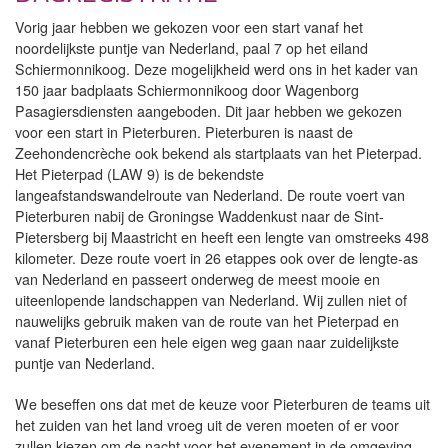
Vorig jaar hebben we gekozen voor een start vanaf het
noordelijkste puntje van Nederland, paal 7 op het eiland
Schiermonnikoog. Deze mogelijkheid werd ons in het kader van
150 jaar badplaats Schiermonnikoog door Wagenborg
Pasagiersdiensten aangeboden. Dit jaar hebben we gekozen
voor een start in Pieterburen. Pieterburen is naast de
Zeehondencrèche ook bekend als startplaats van het Pieterpad.
Het Pieterpad (LAW 9) is de bekendste
langeafstandswandelroute van Nederland. De route voert van
Pieterburen nabij de Groningse Waddenkust naar de Sint-
Pietersberg bij Maastricht en heeft een lengte van omstreeks 498
kilometer. Deze route voert in 26 etappes ook over de lengte-as
van Nederland en passeert onderweg de meest mooie en
uiteenlopende landschappen van Nederland. Wij zullen niet of
nauwelijks gebruik maken van de route van het Pieterpad en
vanaf Pieterburen een hele eigen weg gaan naar zuidelijkste
puntje van Nederland.
We beseffen ons dat met de keuze voor Pieterburen de teams uit
het zuiden van het land vroeg uit de veren moeten of er voor
zullen kiezen om de nacht voor het evenement in de omgeving