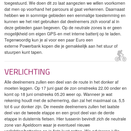
toegestuurd. We doen dit zo laat aangezien we willen voorkomen
dat men op voorhand het parcours al gaat verkennen. Daarnaast
hebben we in sommige gebieden een eenmalige toestemming en
kunnen we het niet gebruiken dat deelnemers zich vooraf al in
deze gebieden gaan begeven. Op de neutrale zones is er geen
mogelijkheid om eigen GPS-en met interne batterij op te laden.
Tegenwoordig kun je al voor een paar Euro een
externe Powerbank kopen die je gemakkelijk aan het stuur of
stuurpen kunt tapen.
VERLICHTING
Alle deelnemers zullen een deel van de route in het donker af
moeten leggen. Op 17 juni gaat de zon omstreeks 22.00 onder en
komt op 18 juni omstreeks 05.20 weer op. Wanneer je wat
rekening houdt met de schemering, dan zal het maximaal ca. 5,5
tot 6 uur donker zijn. De meeste deelnemers zullen het laatste
deel van de tweede etappe en een groot deel van de derde
etappe in duisternis fietsen. Hier tussenin bevindt zich de neutrale
zone van Apeldoorn waar je eventueel nieuwe
verlichting/batterijen op je fiets kunt zetten. We adviseren jullie