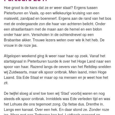
Hoe groot is de kans dat ze er weer staat? Ergens tussen
Pieterburen en Vaals, op een willekeurige kruising van een
maisveld, zandpad en boerenerf. Ergens aan de rand van het bos
met de ondergaande zon die haar van achteren belicht. Onder
een straatlantaarn met de maan aan de hemel en een bidon
onder haar arm. Verscholen in de ochtendnevel op een
Brabantse akker. Trouwe lezers weten over wie ik het heb. De
vrouw in de roze jas.
Afgelopen weekend ging ik weer naar haar op zoek. Vanaf het
startsignaal in Pieterburen tuurde ik over het Hoge Land naar een
spoor van haar. Razend langs de oevers van het Reitdiep snelden
wij Zuidwaarts, maar elk spoor ontbrak. Mien laand, mien Hoge
Laand. Sla Ede Staal er maar op na mensen en je weet hoe het
zit.
De twijfel sloeg al snel toe toen wij ‘Stad’ voorbij waren en nog
steeds elk spoor ontbrak. Inmiddels was Ede verleden tijd en was
het Lohues die ons tegemoet zong. Op fietse dus. Drenthe in.
Langs een kanaal. Over een hek. En daar stond ze. Zonder roze
jas. Maar met een Zwitserse koe bel. Luidkeels roepend en