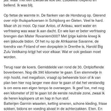
bellend. Ik was blij.
Op fietse de warmte in. De flanken van de Hondsrug op. Gierend
over mijn thuisparkoersen in Schipborg en Gieten. Veel te hard.
Maar oh zo mooi. Op naar Anloo, of Anleau, want water en
verfrissing was waar ik aan dacht. En wie kan er beter verfrissing
brengen dan Mister Rovaniemi300? Met ijzige kalmte kreeg ik
een ijskoude bidon. Of het nu op de Afrikaanse Savanne, de
toendra van Finland of een dorpsplein in Drenthe is, Harold Big
Zulu Veldkamp krijgt het voor elkaar. Wat er ook gedaan moet
worden.
Terug naar de koers. Gemiddelde van rond de 30. Ontploffende
bovenbenen. Nog dik 390 kilometer te gaan. Een stemmetje in
mijn hoofd, met megafoon, vraagt op beheerste toon of ik van
plan ben hier nog langer mee door te gaan of dat het verstandig
is om eens een eigen tempo te overwegen. Ik geef toe, met nog
een kilometer of 20 te gaan tot de eerste neutrale zone, zwaai ik
de heren koplopers uit en hap in hun stof.
Batterijen Garmin wisselen, ketting smeren, schone kleding, frisse
sokken, bidons en voeding alvast in de achterzakken. Eten. En