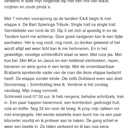
verwerkt in stilte mijn volgende dip met een mix van M&M,
rozijnen en zoute pinda`s.
Met 7 minuten voorsprong op de tandem E&A begin ik met
etappe 4. De Bart Spierings Tribute. Single trail na single trail.
Gemiddelde van rond de 20. Dip 3 zet zich al spoedig in en de
Tandem komt me achterop. Door goed navigeren kan ik een tijdje
aanhaken. Het is nog nooit, nog nooit, zo donker geweest of het
wordt altijd wel weer licht kan ik me herinneren. En in het
geweldige, nevelige ochtendlicht staat ze weer. Met roze jas. Met
koe bel. Met #Kor en Jacco en een heleboel eierkoeken, repen,
bananen en wine gums in een tentje. Met de onverstaanbaar
Brabants sprekende vader van de man die deze etappe bedacht
heeft. De etappe zonder einde. Die zelfs Duitsland even aan doet.
Donnerstag – Schnitzeltag lees ik. Verdorie is het zondag
vandaag. Mijn maag rommelt.
Schinveld rond 07:30 uur. Ik heb nergens, behalve schnitzels, trek
in. Een paar happen havermout, een krentenbol, gedroogd fruit,
cola en koffie. Nog 32 km voor de boeg. Ik prop mijn zakken vol
met energiegels. Het eerste estafette team komt me na een paar
kilometer voorbij en ik probeer aan te haken. De gang schiet er
weer een beetje in. Ze rijden verkeerd en ik kan nog eens