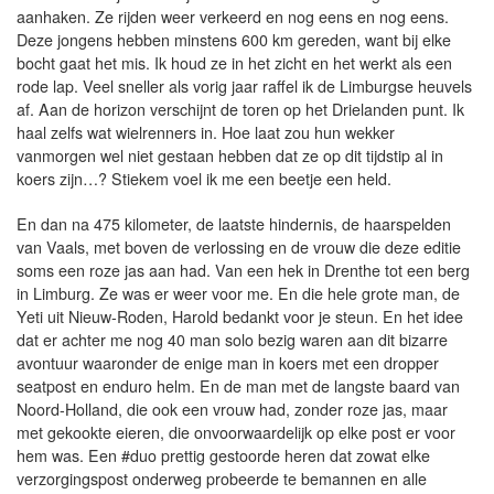
aanhaken. Ze rijden weer verkeerd en nog eens en nog eens.
Deze jongens hebben minstens 600 km gereden, want bij elke
bocht gaat het mis. Ik houd ze in het zicht en het werkt als een
rode lap. Veel sneller als vorig jaar raffel ik de Limburgse heuvels
af. Aan de horizon verschijnt de toren op het Drielanden punt. Ik
haal zelfs wat wielrenners in. Hoe laat zou hun wekker
vanmorgen wel niet gestaan hebben dat ze op dit tijdstip al in
koers zijn…? Stiekem voel ik me een beetje een held.
En dan na 475 kilometer, de laatste hindernis, de haarspelden
van Vaals, met boven de verlossing en de vrouw die deze editie
soms een roze jas aan had. Van een hek in Drenthe tot een berg
in Limburg. Ze was er weer voor me. En die hele grote man, de
Yeti uit Nieuw-Roden, Harold bedankt voor je steun. En het idee
dat er achter me nog 40 man solo bezig waren aan dit bizarre
avontuur waaronder de enige man in koers met een dropper
seatpost en enduro helm. En de man met de langste baard van
Noord-Holland, die ook een vrouw had, zonder roze jas, maar
met gekookte eieren, die onvoorwaardelijk op elke post er voor
hem was. Een #duo prettig gestoorde heren dat zowat elke
verzorgingspost onderweg probeerde te bemannen en alle