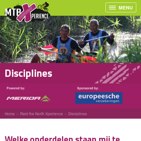
MENU
Disciplines
Powered by:
Sponsored by:
Home
Raid the North Xperience
Disciplines
Welke onderdelen staan mij te